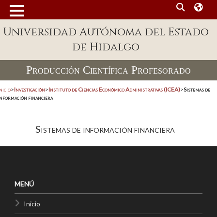
Universidad Autónoma del Estado
de Hidalgo
Producción Científica Profesorado
nicio
>
Investigación
>
Instituto de Ciencias Económico Administrativas (ICEA)
>
Sistemas de
información financiera
Sistemas de información financiera
MENÚ
Inicio