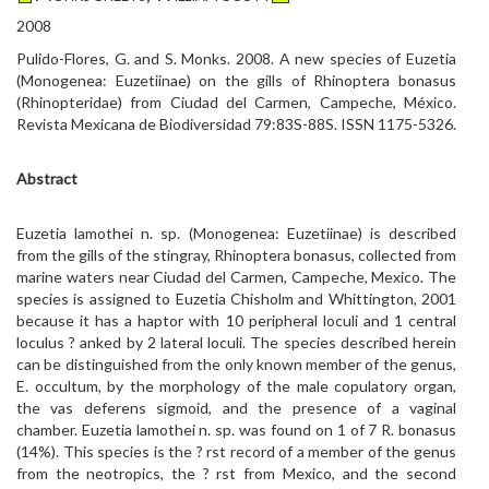
2008
Pulido-Flores, G. and S. Monks. 2008. A new species of Euzetia
(Monogenea: Euzetiinae) on the gills of Rhinoptera bonasus
(Rhinopteridae) from Ciudad del Carmen, Campeche, México.
Revista Mexicana de Biodiversidad 79:83S-88S. ISSN 1175-5326.
Abstract
Euzetia lamothei n. sp. (Monogenea: Euzetiinae) is described
from the gills of the stingray, Rhinoptera bonasus, collected from
marine waters near Ciudad del Carmen, Campeche, Mexico. The
species is assigned to Euzetia Chisholm and Whittington, 2001
because it has a haptor with 10 peripheral loculi and 1 central
loculus ? anked by 2 lateral loculi. The species described herein
can be distinguished from the only known member of the genus,
E. occultum, by the morphology of the male copulatory organ,
the vas deferens sigmoid, and the presence of a vaginal
chamber. Euzetia lamothei n. sp. was found on 1 of 7 R. bonasus
(14%). This species is the ? rst record of a member of the genus
from the neotropics, the ? rst from Mexico, and the second