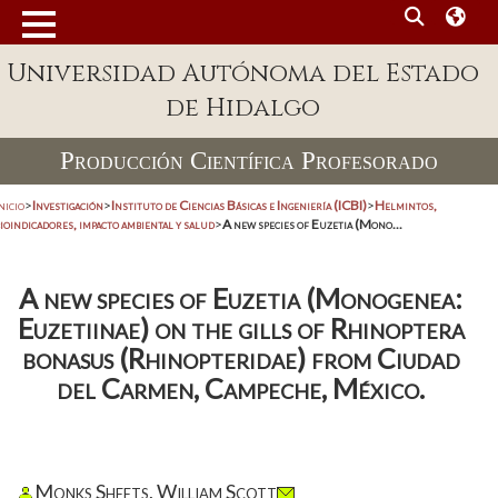
Universidad Autónoma del Estado
de Hidalgo
Producción Científica Profesorado
nicio
>
Investigación
>
Instituto de Ciencias Básicas e Ingeniería (ICBI)
>
Helmintos,
ioindicadores, impacto ambiental y salud
>
A new species of Euzetia (Mono...
A new species of Euzetia (Monogenea:
Euzetiinae) on the gills of Rhinoptera
bonasus (Rhinopteridae) from Ciudad
del Carmen, Campeche, México.
Monks Sheets, William Scott