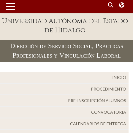
MENÚ
Universidad Autónoma del Estado
Enlaces
de Hidalgo
Dependencias A-Z
Dirección de Servicio Social, Prácticas
Directorio
Profesionales y Vinculación Laboral
Defensor Universitario
Patronato
INICIO
Plataforma Garza
PROCEDIMIENTO
Publicaciones en línea
PRE-INSCRIPCIÓN ALUMNOS
Acreditación Internacional
CONVOCATORIA
Alumnado
CALENDARIOS DE ENTREGA
Aspirantes