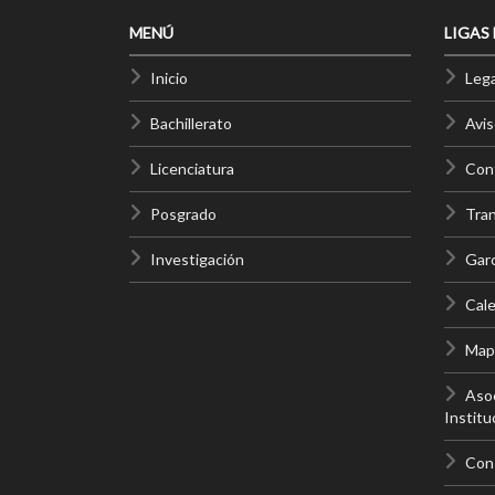
MENÚ
LIGAS
Inicio
Lega
Bachillerato
Avis
Licenciatura
Cont
Posgrado
Tra
Investigación
Gar
Cale
Mapa
Asoc
Institu
Con