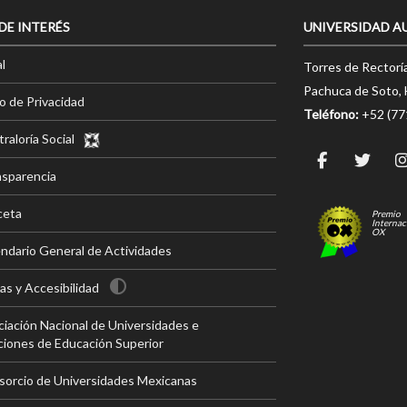
 DE INTERÉS
UNIVERSIDAD A
l
Torres de Rectorí
Pachuca de Soto, 
o de Privacidad
Teléfono:
+52 (7
raloría Social
nsparencia
ceta
Premio
Internac
OX
ndario General de Actividades
s y Accesibilidad
iación Nacional de Universidades e
ciones de Educación Superior
sorcio de Universidades Mexicanas