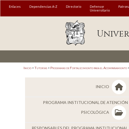
MENÚ
Enlaces
Dependencias A-Z
Directorio
Defensor
Patron
Universitario
Enlaces
Univer
Dependencias A-Z
Directorio
Defensor Universitario
Patronato
Inicio
>
Tutorías
>
Programas de Fortalecimiento para el Acompañamiento
Plataforma Garza
INICIO
Publicaciones en línea
Acreditación Internacional
PROGRAMA INSTITUCIONAL DE ATENCIÓN
PSICOLÓGICA
Alumnado
Aspirantes
RESPONSABLES DEL PROGRAMA INSTITUCIONAL