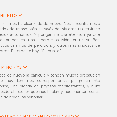
INFINITO
nícula nos ha alcanzado de nuevo. Nos encontramos a
rados de transmisión a través del sistema universitario
dios autónomos. Y pongan mucha atención ya que
e pronostica una enorme colisión entre sueños,
nticos caminos de perdición, y otros mas sinuosos de
tros. El tema de hoy: "El Infinito"
 MINORÍAS
oca de nuevo la canícula y tengan mucha precaución
e hoy tenemos correspondencia peligrosamente
órica, una oleada de payasos manifestantes, y bum
esde el exterior que nos hablan y nos cuentan cosas.
a de hoy: "Las Minorías"
EXTRAORDINARIO EN LO COTIDIANO