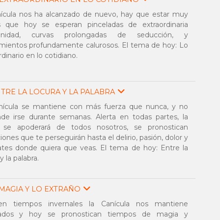
nícula nos ha alcanzado de nuevo, hay que estar muy
as que hoy se esperan pinceladas de extraordinaria
ianidad, curvas prolongadas de seducción, y
mientos profundamente calurosos. El tema de hoy: Lo
rdinario en lo cotidiano.
TRE LA LOCURA Y LA PALABRA
nícula se mantiene con más fuerza que nunca, y no
de irse durante semanas. Alerta en todas partes, la
a se apoderará de todos nosotros, se pronostican
iones que te perseguirán hasta el delirio, pasión, dolor y
ates donde quiera que veas. El tema de hoy: Entre la
y la palabra.
 MAGIA Y LO EXTRAÑO
n tiempos invernales la Canícula nos mantiene
rados y hoy se pronostican tiempos de magia y