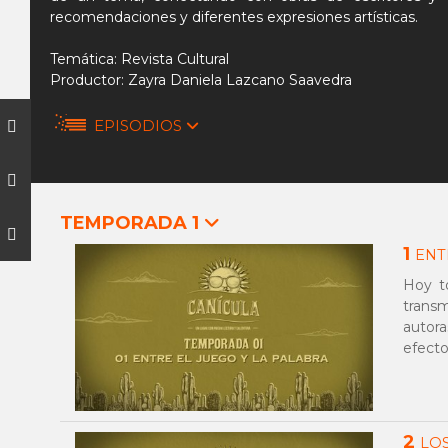
recomendaciones y diferentes expresiones artísticas.
Temática: Revista Cultural
Productor: Zayra Daniela Lazcano Saavedra
EPISODIOS
TEMPORADA 1
1
ENT
Hoy t
transm
autor
efecto
2
LO