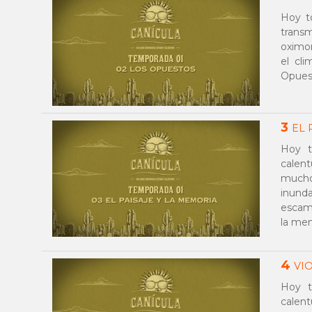
Hoy t
trans
oximor
el cl
Opues
3
EL 
Hoy t
calen
mucho
inund
escamp
la me
4
VI
Hoy t
calent