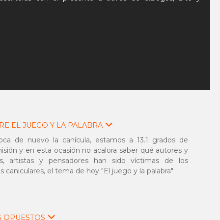
RE EL JUEGO Y LA PALABRA
oca de nuevo la canícula, estamos a 13.1 grados de
isión y en esta ocasión no acalora saber qué autores y
as, artistas y pensadores han sido víctimas de los
s caniculares, el tema de hoy "El juego y la palabra"
S OPUESTOS