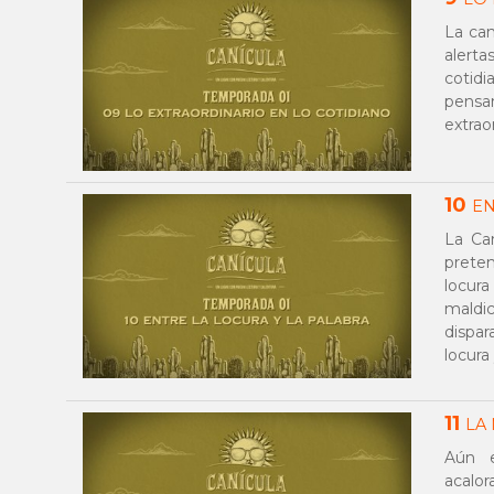
La ca
alert
cotid
pensa
extrao
10
EN
La Ca
preten
locur
maldic
dispar
locura 
11
LA
Aún e
acalo