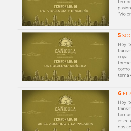
temper
pasio
“Violen
5
SOC
Hoy t
transm
cuya 
tormen
como e
tema d
6
EL 
Hoy t
tran
tempe
insect
nos ac