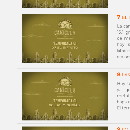
7
EL 
La ca
13.1 g
de me
hoy s
laberí
encuen
8
LAS
Hoy t
ya qu
metaf
baps d
El tem
9
LO 