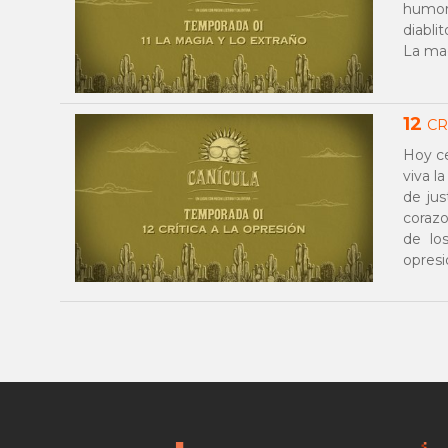
humor
diabli
La mag
12
CR
Hoy c
viva l
de jus
corazo
de lo
opresi