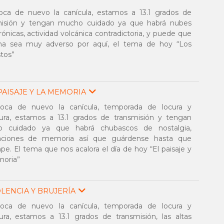
oca de nuevo la canícula, estamos a 13.1 grados de
misión y tengan mucho cuidado ya que habrá nubes
ónicas, actividad volcánica contradictoria, y puede que
ima sea muy adverso por aquí, el tema de hoy “Los
tos”
PAISAJE Y LA MEMORIA
oca de nuevo la canícula, temporada de locura y
tura, estamos a 13.1 grados de transmisión y tengan
 cuidado ya que habrá chubascos de nostalgia,
aciones de memoria así que guárdense hasta que
e. El tema que nos acalora el día de hoy “El paisaje y
moria”
OLENCIA Y BRUJERÍA
oca de nuevo la canícula, temporada de locura y
ura, estamos a 13.1 grados de transmisión, las altas