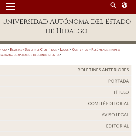
MENÚ
Enlaces
Universidad Autónoma del Estado
de Hidalgo
Dependencias A-Z
Directorio
nicio
>
Revistas y Boletines Científicos
>
Logos
>
Contenido
>
Resúmenes, mapas o
Defensor Universitario
iagramas de aplicación del conocimiento
>
Patronato
BOLETINES ANTERIORES
Plataforma Garza
PORTADA
Publicaciones en línea
TÍTULO
Acreditación Internacional
COMITÉ EDITORIAL
Alumnado
AVISO LEGAL
Aspirantes
EDITORIAL
Personal