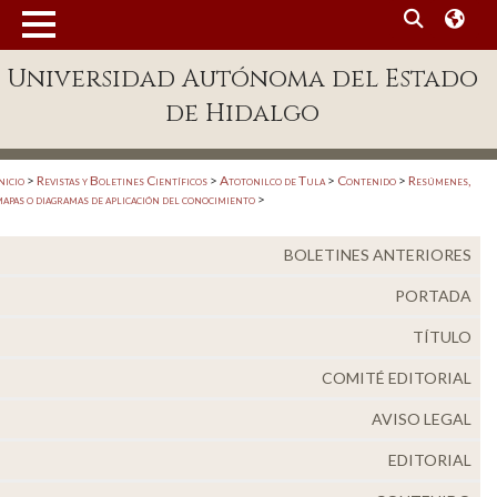
MENÚ
Enlaces
Universidad Autónoma del Estado
de Hidalgo
Dependencias A-Z
Directorio
nicio
>
Revistas y Boletines Científicos
>
Atotonilco de Tula
>
Contenido
>
Resúmenes,
Defensor Universitario
apas o diagramas de aplicación del conocimiento
>
Patronato
BOLETINES ANTERIORES
Plataforma Garza
PORTADA
Publicaciones en línea
TÍTULO
Acreditación Internacional
COMITÉ EDITORIAL
Alumnado
AVISO LEGAL
Aspirantes
EDITORIAL
Personal