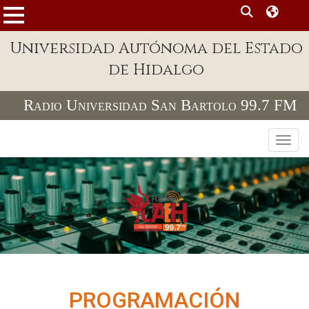
MENÚ
Universidad Autónoma del Estado
Enlaces
de Hidalgo
Dependencias A-Z
Radio Universidad San Bartolo 99.7 FM
Directorio
Defensor Universitario
Toggl
Patronato
Plataforma Garza
Publicaciones en línea
Acreditación Internacional
Alumnado
PROGRAMACIÓN
Aspirantes