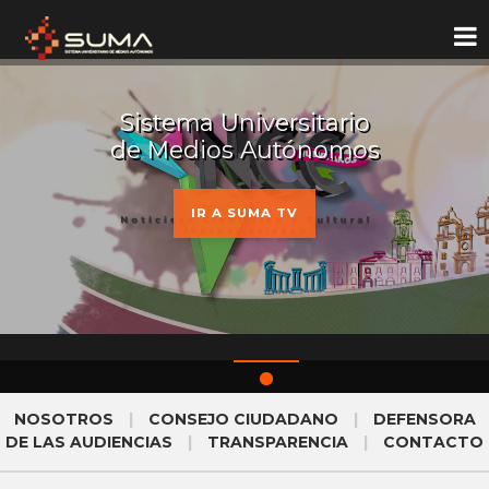
Sistema Universitario
de Medios Autónomos
IR A SUMA TV
NOSOTROS
|
CONSEJO CIUDADANO
|
DEFENSORA
DE LAS AUDIENCIAS
|
TRANSPARENCIA
|
CONTACTO