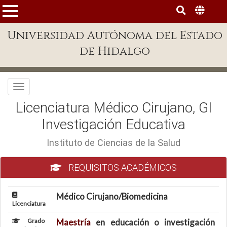
MENÚ
Universidad Autónoma del Estado
Enlaces
de Hidalgo
Dependencias A-Z
Directorio
Toggle navigation
Defensor Universitario
Licenciatura Médico Cirujano, GI
Patronato
Investigación Educativa
Plataforma Garza
Instituto de Ciencias de la Salud
Publicaciones en línea
REQUISITOS ACADÉMICOS
Acreditación Internacional
Médico Cirujano/Biomedicina
Alumnado
Licenciatura
Aspirantes
Grado
Maestría
en educación o investigación