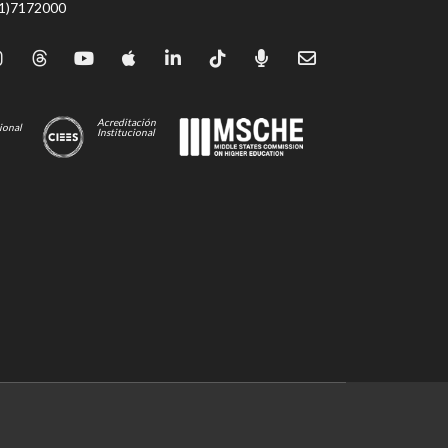
71)7172000
Acreditación
ional
Institucional