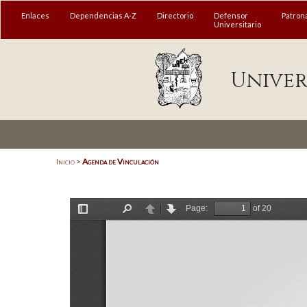
MENÚ
Enlaces
Dependencias A-Z
Directorio
Defensor
Patron
Universitario
Enlaces
Univer
Dependencias A-Z
Directorio
Defensor Universitario
Patronato
Inicio
>
Agenda de Vinculación
Plataforma Garza
Publicaciones en línea
Acreditación Internacional
Alumnado
Aspirantes