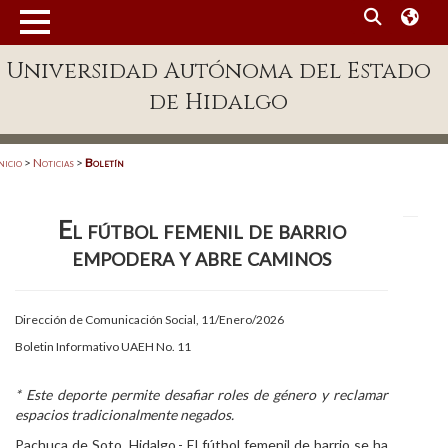
MENÚ
Universidad Autónoma del Estado
Enlaces
de Hidalgo
Dependencias A-Z
Directorio
nicio
>
Noticias
>
Boletín
Defensor Universitario
El fútbol femenil de barrio
Patronato
empodera y abre caminos
Plataforma Garza
Publicaciones en línea
Dirección de Comunicación Social, 11/Enero/2026
Boletin Informativo UAEH No. 11
Acreditación Internacional
Alumnado
* Este deporte permite desafiar roles de género y reclamar
espacios tradicionalmente negados.
Aspirantes
Pachuca de Soto, Hidalgo.- El fútbol femenil de barrio se ha