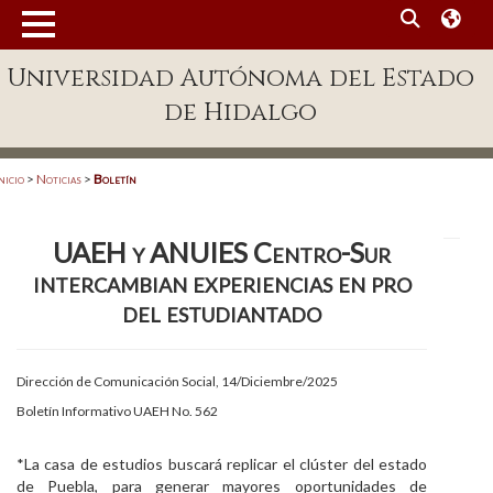
MENÚ
Universidad Autónoma del Estado
Enlaces
de Hidalgo
Dependencias A-Z
Directorio
nicio
>
Noticias
>
Boletín
Defensor Universitario
UAEH y ANUIES Centro-Sur
Patronato
intercambian experiencias en pro
Plataforma Garza
del estudiantado
Publicaciones en línea
Dirección de Comunicación Social, 14/Diciembre/2025
Acreditación Internacional
Boletín Informativo UAEH No. 562
Alumnado
*La casa de estudios buscará replicar el clúster del estado
Aspirantes
de Puebla, para generar mayores oportunidades de