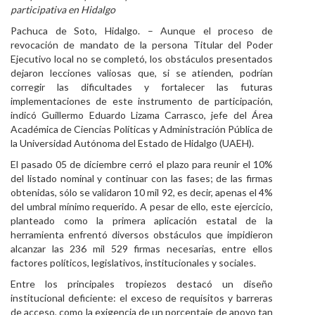
participativa en Hidalgo
Personal
Pachuca de Soto, Hidalgo. – Aunque el proceso de
revocación de mandato de la persona Titular del Poder
Alumni
Ejecutivo local no se completó, los obstáculos presentados
dejaron lecciones valiosas que, si se atienden, podrían
Visitantes
corregir las dificultades y fortalecer las futuras
implementaciones de este instrumento de participación,
indicó Guillermo Eduardo Lizama Carrasco, jefe del Área
Académica de Ciencias Políticas y Administración Pública de
la Universidad Autónoma del Estado de Hidalgo (UAEH).
El pasado 05 de diciembre cerró el plazo para reunir el 10%
del listado nominal y continuar con las fases; de las firmas
obtenidas, sólo se validaron 10 mil 92, es decir, apenas el 4%
del umbral mínimo requerido. A pesar de ello, este ejercicio,
planteado como la primera aplicación estatal de la
herramienta enfrentó diversos obstáculos que impidieron
alcanzar las 236 mil 529 firmas necesarias, entre ellos
factores políticos, legislativos, institucionales y sociales.
Entre los principales tropiezos destacó un diseño
institucional deficiente: el exceso de requisitos y barreras
de acceso, como la exigencia de un porcentaje de apoyo tan