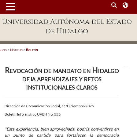
MENÚ
Universidad Autónoma del Estado
Enlaces
de Hidalgo
Dependencias A-Z
Directorio
nicio
>
Noticias
>
Boletín
Defensor Universitario
Revocación de mandato en Hidalgo
Patronato
deja aprendizajes y retos
Plataforma Garza
institucionales claros
Publicaciones en línea
Dirección de Comunicación Social, 11/Diciembre/2025
Acreditación Internacional
Boletín Informativo UAEH No. 558
Alumnado
*Esta experiencia, bien aprovechada, podría convertirse en
Aspirantes
un punto de partida para fortalecer la democracia