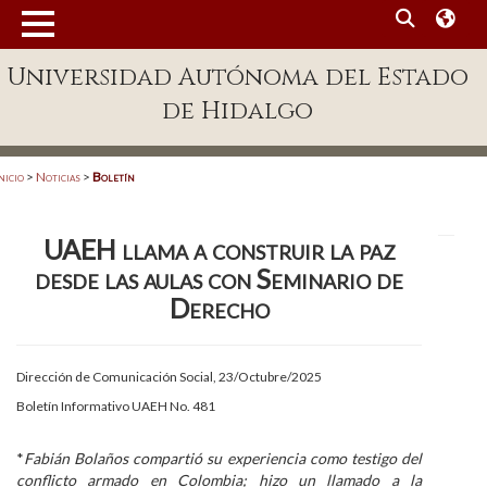
MENÚ
Universidad Autónoma del Estado
Enlaces
de Hidalgo
Dependencias A-Z
Directorio
nicio
>
Noticias
>
Boletín
Defensor Universitario
UAEH llama a construir la paz
Patronato
desde las aulas con Seminario de
Plataforma Garza
Derecho
Publicaciones en línea
Dirección de Comunicación Social, 23/Octubre/2025
Acreditación Internacional
Boletín Informativo UAEH No. 481
Alumnado
*
Fabián Bolaños compartió su experiencia como testigo del
Aspirantes
conflicto armado en Colombia; hizo un llamado a la