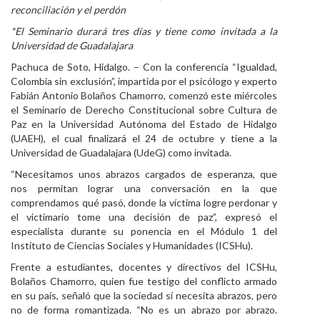
reconciliación y el perdón
Personal
*El Seminario durará tres días y tiene como invitada a la
Universidad de Guadalajara
Alumni
Pachuca de Soto, Hidalgo. – Con la conferencia “Igualdad,
Visitantes
Colombia sin exclusión”, impartida por el psicólogo y experto
Fabián Antonio Bolaños Chamorro, comenzó este miércoles
el Seminario de Derecho Constitucional sobre Cultura de
Paz en la Universidad Autónoma del Estado de Hidalgo
(UAEH), el cual finalizará el 24 de octubre y tiene a la
Universidad de Guadalajara (UdeG) como invitada.
“Necesitamos unos abrazos cargados de esperanza, que
nos permitan lograr una conversación en la que
comprendamos qué pasó, donde la víctima logre perdonar y
el victimario tome una decisión de paz”, expresó el
especialista durante su ponencia en el Módulo 1 del
Instituto de Ciencias Sociales y Humanidades (ICSHu).
Frente a estudiantes, docentes y directivos del ICSHu,
Bolaños Chamorro, quien fue testigo del conflicto armado
en su país, señaló que la sociedad sí necesita abrazos, pero
no de forma romantizada. “No es un abrazo por abrazo.