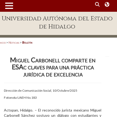
MENÚ
Universidad Autónoma del Estado
Enlaces
de Hidalgo
Dependencias A-Z
Directorio
nicio
>
Noticias
>
Boletín
Defensor Universitario
Miguel Carbonell comparte en
Patronato
ESAc claves para una práctica
Plataforma Garza
jurídica de excelencia
Publicaciones en línea
Dirección de Comunicación Social, 10/Octubre/2025
Acreditación Internacional
Fotonota UAEH No.183
Alumnado
Actopan, Hidalgo. – El reconocido jurista mexicano Miguel
Aspirantes
Carbonell Sánchez sostuvo un diálogo con estudiantes y