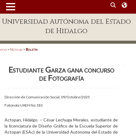
MENÚ
Universidad Autónoma del Estado
Enlaces
de Hidalgo
Dependencias A-Z
Directorio
nicio
>
Noticias
>
Boletín
Defensor Universitario
Estudiante Garza gana concurso
Patronato
de Fotografía
Plataforma Garza
Publicaciones en línea
Dirección de Comunicación Social, 09/Octubre/2025
Fotonota UAEH No.181
Acreditación Internacional
Alumnado
Actopan, Hidalgo. – César Lechuga Morales, estudiante de
la licenciatura de Diseño Gráfico de la Escuela Superior de
Aspirantes
Actopan (ESAc) de la Universidad Autónoma del Estado de