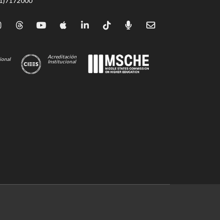
71)7172000
Acreditación
ional
Institucional