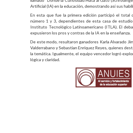
llamado “Donde la Curiosidad Mata al Gato (Schrödinger)
Artificial (IA) en la educación, demostrando así sus habi
Personal
En esta que fue la primera edición participó el total
Alumni
número 1 y 3, dependientes de esta casa de estudios
Instituto Tecnológico Latinoamericano (ITLA). El deba
Visitantes
expusieron los pros y contras de la IA en la enseñanza.
De este modo, resultaron ganadores Karla Alvarado Jim
Valderrabano y Sebastian Enríquez Reyes, quienes des
la temática. Igualmente, el equipo vencedor logró expl
lógica y claridad.