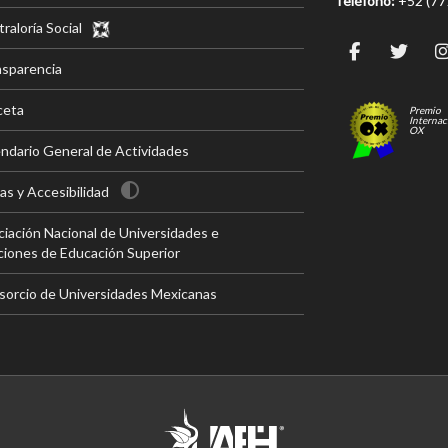
Teléfono:
+52 (7
raloría Social
nsparencia
ceta
Premio
Internac
OX
ndario General de Actividades
s y Accesibilidad
iación Nacional de Universidades e
ciones de Educación Superior
sorcio de Universidades Mexicanas