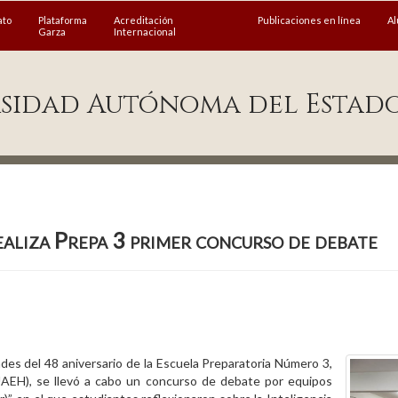
ato
Plataforma
Acreditación
Publicaciones en línea
A
Garza
Internacional
sidad Autónoma del Estad
aliza Prepa 3 primer concurso de debate
des del 48 aniversario de la Escuela Preparatoria Número 3,
UAEH), se llevó a cabo un concurso de debate por equipos