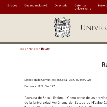
MENÚ
Enlaces
Dependencias A-Z
Directorio
Defensor
Patron
Universitario
Enlaces
Univer
Dependencias A-Z
Directorio
Defensor Universitario
Inicio
>
Noticias
>
Boletín
Patronato
Re
Plataforma Garza
Publicaciones en línea
Dirección de Comunicación Social, 02/Octubre/2025
Acreditación Internacional
Fotonota UAEH No. 177
Alumnado
Pachuca de Soto, Hidalgo. – Como parte de las activida
de la Universidad Autónoma del Estado de Hidalgo (
Aspirantes