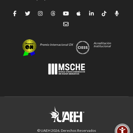
Acreditación
Premio Internacional OX
Institucional
© UAEH
2026
. Derechos Reservados