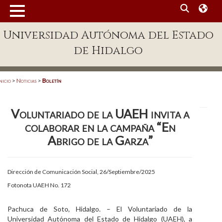
MENÚ
Universidad Autónoma del Estado
Enlaces
de Hidalgo
Dependencias A-Z
Directorio
nicio
>
Noticias
>
Boletín
Defensor Universitario
Voluntariado de la UAEH invita a
Patronato
colaborar en la campaña “En
Plataforma Garza
Abrigo de la Garza”
Publicaciones en línea
Dirección de Comunicación Social, 26/Septiembre/2025
Acreditación Internacional
Fotonota UAEH No. 172
Alumnado
Pachuca de Soto, Hidalgo. – El Voluntariado de la
Aspirantes
Universidad Autónoma del Estado de Hidalgo (UAEH), a