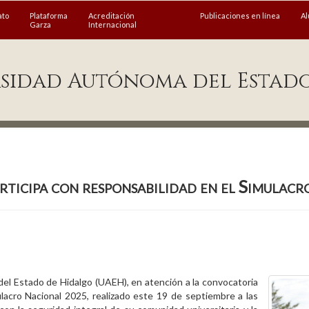
ato
Plataforma
Acreditación
Publicaciones en línea
A
Garza
Internacional
sidad Autónoma del Estad
ticipa con responsabilidad en el Simulac
el Estado de Hidalgo (UAEH), en atención a la convocatoria
lacro Nacional 2025, realizado este 19 de septiembre a las