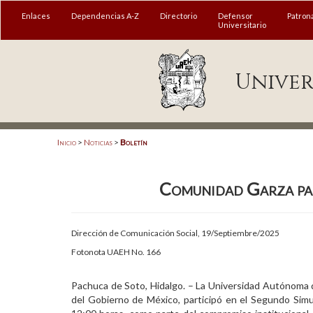
MENÚ
Enlaces
Dependencias A-Z
Directorio
Defensor
Patron
Universitario
Enlaces
Univer
Dependencias A-Z
Directorio
Defensor Universitario
Inicio
>
Noticias
>
Boletín
Patronato
Comunidad Garza par
Plataforma Garza
Publicaciones en línea
Dirección de Comunicación Social, 19/Septiembre/2025
Acreditación Internacional
Fotonota UAEH No. 166
Alumnado
Pachuca de Soto, Hidalgo. – La Universidad Autónoma d
del Gobierno de México, participó en el Segundo Simu
Aspirantes