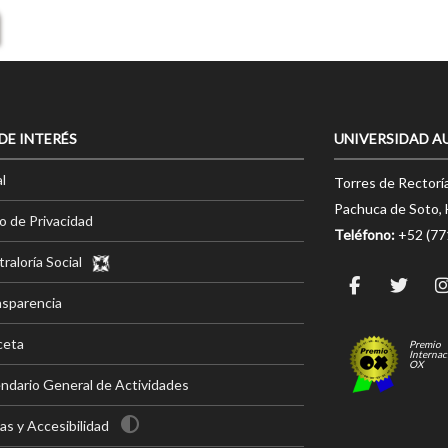
 DE INTERÉS
UNIVERSIDAD A
l
Torres de Rectorí
Pachuca de Soto, 
o de Privacidad
Teléfono:
+52 (7
raloría Social
nsparencia
ceta
Premio
Internac
OX
ndario General de Actividades
s y Accesibilidad