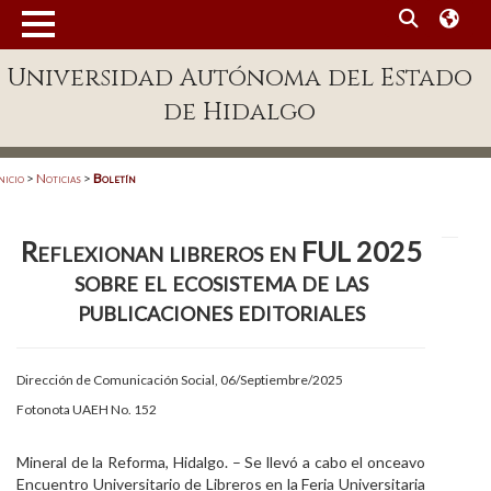
MENÚ
Universidad Autónoma del Estado
Enlaces
de Hidalgo
Dependencias A-Z
Directorio
nicio
>
Noticias
>
Boletín
Defensor Universitario
Reflexionan libreros en FUL 2025
Patronato
sobre el ecosistema de las
Plataforma Garza
publicaciones editoriales
Publicaciones en línea
Dirección de Comunicación Social, 06/Septiembre/2025
Acreditación Internacional
Fotonota UAEH No. 152
Alumnado
Mineral de la Reforma, Hidalgo. – Se llevó a cabo el onceavo
Aspirantes
Encuentro Universitario de Libreros en la Feria Universitaria