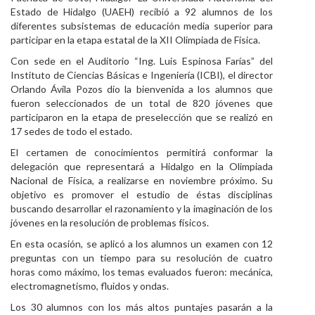
Estado de Hidalgo (UAEH) recibió a 92 alumnos de los
Personal
diferentes subsistemas de educación media superior para
participar en la etapa estatal de la XII Olimpiada de Física.
Alumni
Con sede en el Auditorio “Ing. Luis Espinosa Farías” del
Visitantes
Instituto de Ciencias Básicas e Ingeniería (ICBI), el director
Orlando Ávila Pozos dio la bienvenida a los alumnos que
fueron seleccionados de un total de 820 jóvenes que
participaron en la etapa de preselección que se realizó en
17 sedes de todo el estado.
El certamen de conocimientos permitirá conformar la
delegación que representará a Hidalgo en la Olimpiada
Nacional de Física, a realizarse en noviembre próximo. Su
objetivo es promover el estudio de éstas disciplinas
buscando desarrollar el razonamiento y la imaginación de los
jóvenes en la resolución de problemas físicos.
En esta ocasión, se aplicó a los alumnos un examen con 12
preguntas con un tiempo para su resolución de cuatro
horas como máximo, los temas evaluados fueron: mecánica,
electromagnetismo, fluidos y ondas.
Los 30 alumnos con los más altos puntajes pasarán a la