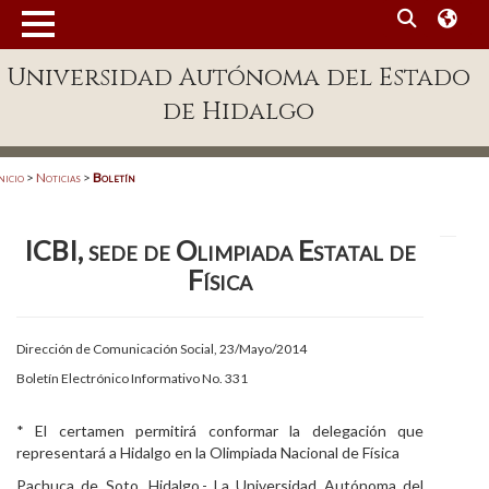
MENÚ
Universidad Autónoma del Estado
Enlaces
de Hidalgo
Dependencias A-Z
Directorio
nicio
>
Noticias
>
Boletín
Defensor Universitario
ICBI, sede de Olimpiada Estatal de
Patronato
Física
Plataforma Garza
Publicaciones en línea
Dirección de Comunicación Social, 23/Mayo/2014
Boletín Electrónico Informativo No. 331
Acreditación Internacional
Alumnado
* El certamen permitirá conformar la delegación que
representará a Hidalgo en la Olimpiada Nacional de Física
Aspirantes
Pachuca de Soto, Hidalgo.- La Universidad Autónoma del