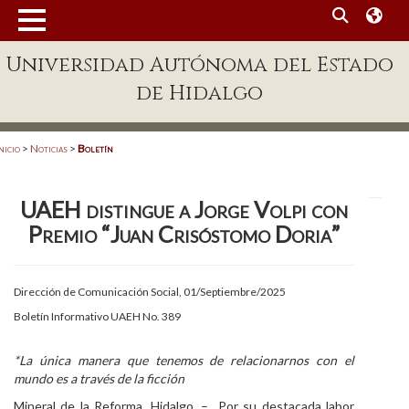
MENÚ
Universidad Autónoma del Estado
Enlaces
de Hidalgo
Dependencias A-Z
Directorio
nicio
>
Noticias
>
Boletín
Defensor Universitario
UAEH distingue a Jorge Volpi con
Patronato
Premio “Juan Crisóstomo Doria”
Plataforma Garza
Publicaciones en línea
Dirección de Comunicación Social, 01/Septiembre/2025
Boletín Informativo UAEH No. 389
Acreditación Internacional
Alumnado
*La única manera que tenemos de relacionarnos con el
mundo es a través de la ficción
Aspirantes
Mineral de la Reforma, Hidalgo. – Por su destacada labor