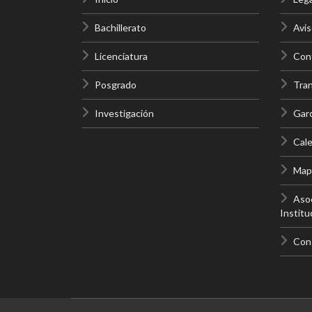
Bachillerato
Avis
Licenciatura
Cont
Posgrado
Tra
Investigación
Gar
Cale
Mapa
Asoc
Institu
Con