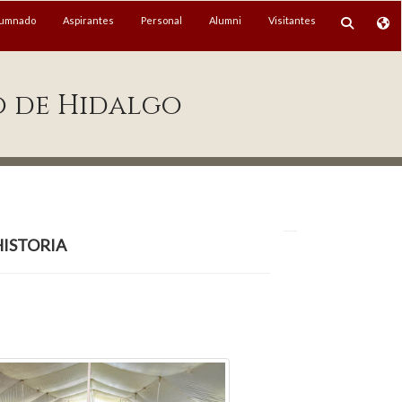
lumnado
Aspirantes
Personal
Alumni
Visitantes
o de Hidalgo
istoria