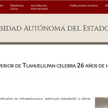
ato
Plataforma
Acreditación
Publicaciones en línea
A
Garza
Internacional
sidad Autónoma del Estad
erior de Tlahuelilpan celebra 26 años de h
ficativo en infraestructura, matrícula estudiantil y oferta