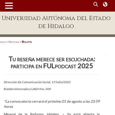
MENÚ
Universidad Autónoma del Estado
Enlaces
de Hidalgo
Dependencias A-Z
Directorio
nicio
>
Noticias
>
Boletín
Defensor Universitario
Tu reseña merece ser escuchada:
Patronato
participa en FULpodcast 2025
Plataforma Garza
Publicaciones en línea
Dirección de Comunicación Social, 17/Julio/2025
Boletín Informativo UAEH No. 309
Acreditación Internacional
Alumnado
*La convocatoria cerrará el próximo 01 de agosto a las 23:59
horas
Aspirantes
Mineral de la Reforma, Hidalgo. – Ya está abierta la