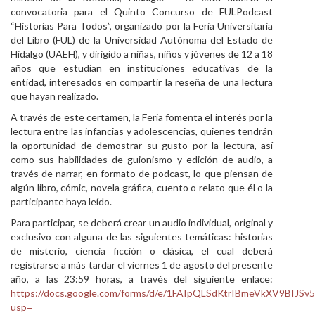
convocatoria para el Quinto Concurso de FULPodcast
Personal
“Historias Para Todos”, organizado por la Feria Universitaria
del Libro (FUL) de la Universidad Autónoma del Estado de
Alumni
Hidalgo (UAEH), y dirigido a niñas, niños y jóvenes de 12 a 18
años que estudian en instituciones educativas de la
Visitantes
entidad, interesados en compartir la reseña de una lectura
que hayan realizado.
A través de este certamen, la Feria fomenta el interés por la
lectura entre las infancias y adolescencias, quienes tendrán
la oportunidad de demostrar su gusto por la lectura, así
como sus habilidades de guionismo y edición de audio, a
través de narrar, en formato de podcast, lo que piensan de
algún libro, cómic, novela gráfica, cuento o relato que él o la
participante haya leído.
Para participar, se deberá crear un audio individual, original y
exclusivo con alguna de las siguientes temáticas: historias
de misterio, ciencia ficción o clásica, el cual deberá
registrarse a más tardar el viernes 1 de agosto del presente
año, a las 23:59 horas, a través del siguiente enlace:
https://docs.google.com/forms/d/e/1FAIpQLSdKtrIBmeVkXV9BIJ
usp=