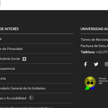
 DE INTERÉS
UNIVERSIDAD A
l
Torres de Rectorí
Pachuca de Soto, 
o de Privacidad
Teléfono:
+52 (7
raloría Social
nsparencia
ceta
Premio
Internac
OX
ndario General de Actividades
s y Accesibilidad
iación Nacional de Universidades e