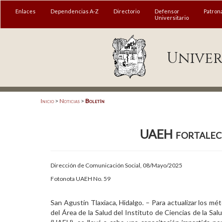
MENÚ
Enlaces
Dependencias A-Z
Directorio
Defensor
Patron
Universitario
Enlaces
Univer
Dependencias A-Z
Directorio
Defensor Universitario
Inicio
>
Noticias
>
Boletín
Patronato
UAEH fortalece
Plataforma Garza
Publicaciones en línea
Dirección de Comunicación Social, 08/Mayo/2025
Acreditación Internacional
Fotonota UAEH No. 59
Alumnado
San Agustín Tlaxiaca, Hidalgo. – Para actualizar los m
del Área de la Salud del Instituto de Ciencias de la Sa
Aspirantes