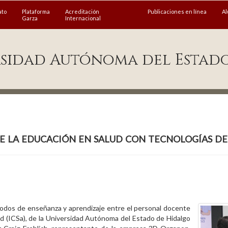
ato
Plataforma
Acreditación
Publicaciones en línea
A
Garza
Internacional
sidad Autónoma del Estad
 la educación en salud con tecnologías de
étodos de enseñanza y aprendizaje entre el personal docente
lud (ICSa), de la Universidad Autónoma del Estado de Hidalgo