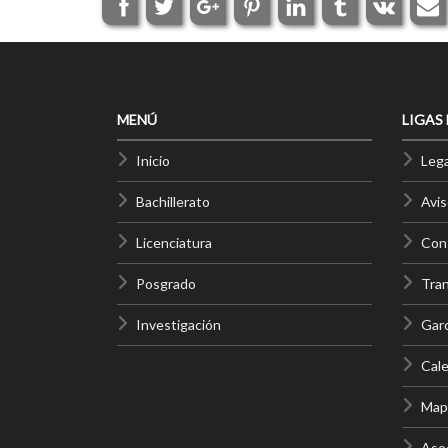
MENÚ
LIGAS
Inicio
Lega
Bachillerato
Avis
Licenciatura
Cont
Posgrado
Tra
Investigación
Gar
Cale
Mapa
Asoc