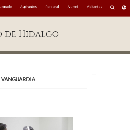
lumnado
Aspirantes
Personal
Alumni
Visitantes
o de Hidalgo
 vanguardia