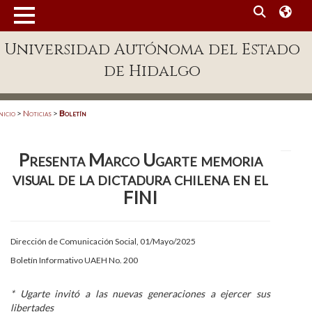
MENÚ
Universidad Autónoma del Estado
Enlaces
de Hidalgo
Dependencias A-Z
Directorio
nicio
>
Noticias
>
Boletín
Defensor Universitario
Presenta Marco Ugarte memoria
Patronato
visual de la dictadura chilena en el
Plataforma Garza
FINI
Publicaciones en línea
Dirección de Comunicación Social, 01/Mayo/2025
Acreditación Internacional
Boletín Informativo UAEH No. 200
Alumnado
*
Ugarte invitó a las nuevas generaciones a ejercer sus
Aspirantes
libertades