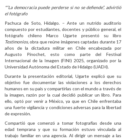
*“La democracia puede perderse si no se defiende”, advirtió
Personal
el fotógrafo
Alumni
Pachuca de Soto, Hidalgo. – Ante un nutrido auditorio
compuesto por estudiantes, docentes y público general, el
Visitantes
fotógrafo chileno Marco Ugarte presentó su libro
Testimonios,
obra que reúne imágenes captadas durante 17
años de la dictadura militar en Chile encabezada por
Augusto Pinochet, esto como parte del Festival
Internacional de la Imagen (FINI) 2025, organizado por la
Universidad Autónoma del Estado de Hidalgo (UAEH).
Durante la presentación editorial, Ugarte explicó que su
objetivo fue documentar las violaciones a los derechos
humanos en su país y compartirlas con el mundo a través de
la imagen, razón por la cual decidió publicar un libro. Para
ello, optó por venir a México, ya que en Chile enfrentaba
una fuerte vigilancia y condiciones adversas para la libertad
de expresión.
Compartió que comenzó a tomar fotografías desde una
edad temprana y que su formación estuvo vinculada al
trabajo familiar en una agencia. Al dirigir un mensaje a las