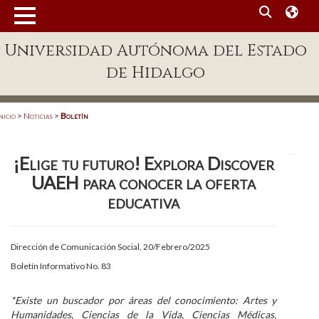
MENÚ
Universidad Autónoma del Estado
Enlaces
de Hidalgo
Dependencias A-Z
Directorio
nicio
>
Noticias
>
Boletín
Defensor Universitario
¡Elige tu futuro! Explora Discover
Patronato
UAEH para conocer la oferta
Plataforma Garza
educativa
Publicaciones en línea
Dirección de Comunicación Social, 20/Febrero/2025
Acreditación Internacional
Boletín Informativo No. 83
Alumnado
*Existe un buscador por áreas del conocimiento: Artes y
Aspirantes
Humanidades, Ciencias de la Vida, Ciencias Médicas,