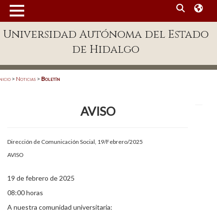
MENÚ
Universidad Autónoma del Estado
Enlaces
de Hidalgo
Dependencias A-Z
Directorio
nicio
>
Noticias
>
Boletín
Defensor Universitario
AVISO
Patronato
Plataforma Garza
Dirección de Comunicación Social, 19/Febrero/2025
Publicaciones en línea
AVISO
Acreditación Internacional
19 de febrero de 2025
Alumnado
08:00 horas
A nuestra comunidad universitaria:
Aspirantes