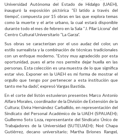
Universidad Autónoma del Estado de Hidalgo (UAEH),
Personal
inauguró la exposición pictórica “El latido a través del
tiempo”, compuesta por 15 obras en las que explora temas
Alumni
como la muerte y el arte urbano, la cual estará disponible
durante todo el mes de febrero en la Sala “J. Pilar Licona” del
Visitantes
Centro Cultural Universitario “La Garza”.
Sus obras se caracterizan por el uso audaz del color, un
estilo surrealista y la combinación de técnicas tradicionales
con un enfoque moderno. “Estoy muy agradecido por esta
oportunidad, pues el arte nos permite dejar huella en las
personas. Esta colección es una muestra de lo que significa
estar vivo. Exponer en la UAEH es mi forma de mostrar el
orgullo que tengo por pertenecer a esta institución que
tanto me ha dado”, expresó Vargas Bastida.
En el corte del listón estuvieron presentes Marco Antonio
Alfaro Morales, coordinador de la División de Extensión de la
Cultura; Elvira Hernández Carballido, en representación del
Sindicato del Personal Académico de la UAEH (SPAUAEH);
Guillermo Soto Loza, representante del Sindicato Único de
Trabajadores de la Universidad (SUTEUAEH); Noé Chapa
Gutiérrez, decano universitario; Martha Briones Rangel,