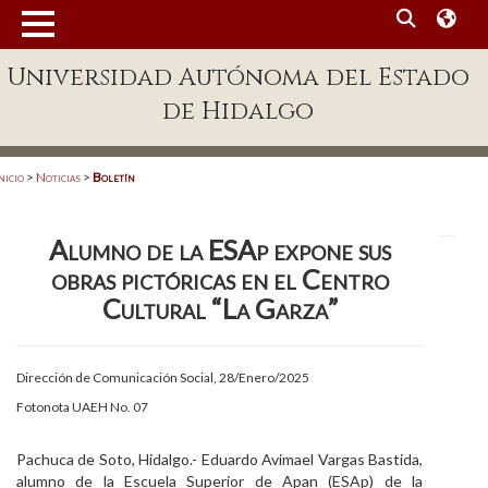
MENÚ
Universidad Autónoma del Estado
Enlaces
de Hidalgo
Dependencias A-Z
Directorio
nicio
>
Noticias
>
Boletín
Defensor Universitario
Alumno de la ESAp expone sus
Patronato
obras pictóricas en el Centro
Plataforma Garza
Cultural “La Garza”
Publicaciones en línea
Dirección de Comunicación Social, 28/Enero/2025
Acreditación Internacional
Fotonota UAEH No. 07
Alumnado
Pachuca de Soto, Hidalgo.- Eduardo Avimael Vargas Bastida,
Aspirantes
alumno de la Escuela Superior de Apan (ESAp) de la