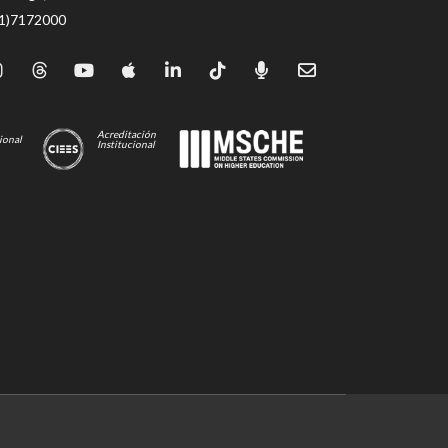
71)7172000
Acreditación
ional
Institucional