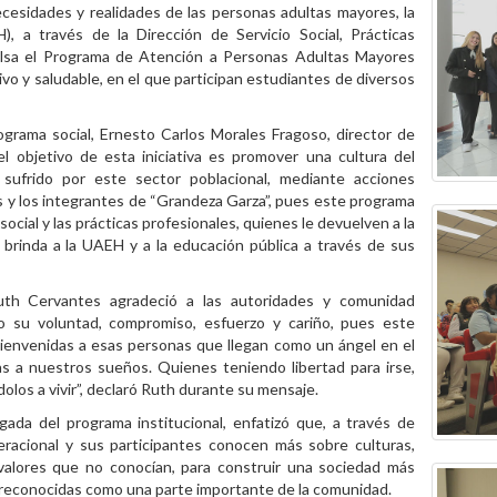
ecesidades y realidades de las personas adultas mayores, la
 a través de la Dirección de Servicio Social, Prácticas
pulsa el Programa de Atención a Personas Adultas Mayores
vo y saludable, en el que participan estudiantes de diversos
ograma social, Ernesto Carlos Morales Fragoso, director de
 el objetivo de esta iniciativa es promover una cultura del
sufrido por este sector poblacional, mediante acciones
 las y los integrantes de “Grandeza Garza”, pues este programa
social y las prácticas profesionales, quienes le devuelven a la
brinda a la UAEH y a la educación pública a través de sus
Ruth Cervantes agradeció a las autoridades y comunidad
o su voluntad, compromiso, esfuerzo y cariño, pues este
“Bienvenidas a esas personas que llegan como un ángel en el
as a nuestros sueños. Quienes teniendo libertad para irse,
los a vivir”, declaró Ruth durante su mensaje.
da del programa institucional, enfatizó que, a través de
eracional y sus participantes conocen más sobre culturas,
y valores que no conocían, para construir una sociedad más
 reconocidas como una parte importante de la comunidad.