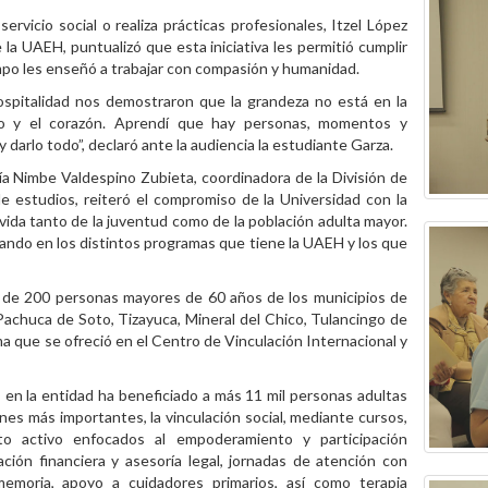
rvicio social o realiza prácticas profesionales, Itzel López
 la UAEH, puntualizó que esta iniciativa les permitió cumplir
empo les enseñó a trabajar con compasión y humanidad.
ospitalidad nos demostraron que la grandeza no está en la
no y el corazón. Aprendí que hay personas, momentos y
darlo todo”, declaró ante la audiencia la estudiante Garza.
fía Nimbe Valdespino Zubieta, coordinadora de la División de
de estudios, reiteró el compromiso de la Universidad con la
vida tanto de la juventud como de la población adulta mayor.
ipando en los distintos programas que tiene la UAEH y los que
s de 200 personas mayores de 60 años de los municipios de
 Pachuca de Soto, Tizayuca, Mineral del Chico, Tulancingo de
a que se ofreció en el Centro de Vinculación Internacional y
 en la entidad ha beneficiado a más 11 mil personas adultas
es más importantes, la vinculación social, mediante cursos,
iento activo enfocados al empoderamiento y participación
cación financiera y asesoría legal, jornadas de atención con
 memoria, apoyo a cuidadores primarios, así como terapia