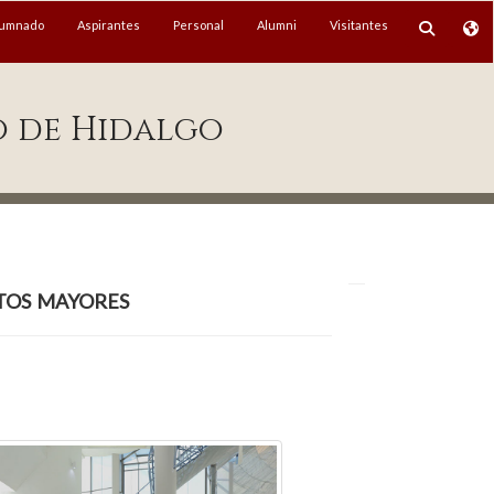
lumnado
Aspirantes
Personal
Alumni
Visitantes
o de Hidalgo
tos mayores