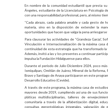
En nombre de la comunidad estudiantil que presta su se
Ángeles, estudiante de la Licenciatura en Psicología de
con una responsabilidad profesional, pero, al mismo ti
“Cada abrazo, cada palabra amable y cada gesto de h
materia, sino en la disposición de extender la ma
oportunidades que hacen que valga la pena arriesgarse y 
Para clausurar las actividades de “Grandeza Garza”, So
Vinculación e Internacionalización de la máxima casa 
continuidad de esta estrategia que ha transformado la 
Además, invitó a las y los presentes a continuar partic
impulsa la Fundación Hidalguense para ellos.
Durante el periodo de Julio-Diciembre 2024, poco má
Ixmiquilpan, Omitlán de Juárez, Mineral de la Reforma,
Bravo y Santiago de Anaya participaron en este program
Desarrollo Educativo (Cevide).
A través de este programa, la máxima casa de estudios
mayores desde 2019, cumpliendo así una de sus funcion
pláticas multidisciplinarias, talleres de envejecim
comunitaria a través de la alfabetización digital, edu
consultas gerontológicas integrales, valoración de