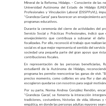
Mineral de la Reforma, Hidalgo. – Consciente de las n
Personal
Universidad Autónoma del Estado de Hidalgo (UAEH),
Profesionales y Vinculación Laboral (DSSPPyVL), im
Alumni
“Grandeza Garza” para favorecer un envejecimiento acti
programas educativos.
Visitantes
Durante la ceremonia del cierre de actividades del pr
Servicio Social y Prácticas Profesionales, indicó que
envejecimiento que contribuya a subsanar el daño 
focalizadas. Por ello, reconoció el trabajo que realizan
social es el que mejor representa el sentido del servicio 
sociedad una pequeña parte del gran apoyo que ésta 
contribuciones fiscales.
En representación de las personas beneficiarias, 
estudiantil de la Autónoma de Hidalgo, reconociend
programa les permite reencontrar las ganas de vivir. 
preciso momento, como colibríes en una flor y dan al
escogieron quedarse con nosotros para seguir motivándo
Por su parte, Norma Andrea González Rendón, encarga
“Grandeza Garza”, se fomenta la interacción intergen
tradiciones, costumbres, historias de vida, idiomas 
empática, en donde las personas adultas mayores sean