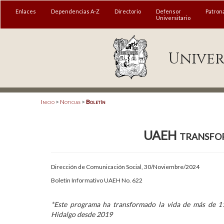
MENÚ
Enlaces
Dependencias A-Z
Directorio
Defensor
Patron
Universitario
Enlaces
Univer
Dependencias A-Z
Directorio
Defensor Universitario
Inicio
>
Noticias
>
Boletín
Patronato
UAEH transform
Plataforma Garza
Publicaciones en línea
Dirección de Comunicación Social, 30/Noviembre/2024
Acreditación Internacional
Boletín Informativo UAEH No. 622
Alumnado
*Este programa ha transformado la vida de más de 11
Hidalgo desde 2019
Aspirantes