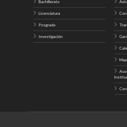
Bachillerato
Avis
Licenciatura
Cont
Posgrado
Tra
Investigación
Gar
Cale
Mapa
Asoc
Institu
Con