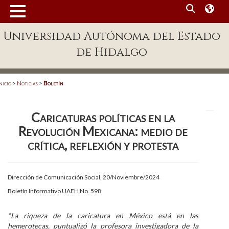
MENÚ
Universidad Autónoma del Estado
Enlaces
de Hidalgo
Dependencias A-Z
Directorio
nicio
>
Noticias
>
Boletín
Defensor Universitario
Caricaturas políticas en la
Patronato
Revolución Mexicana: medio de
Plataforma Garza
crítica, reflexión y protesta
Publicaciones en línea
Dirección de Comunicación Social, 20/Noviembre/2024
Acreditación Internacional
Boletín Informativo UAEH No. 598
Alumnado
*La riqueza de la caricatura en México está en las
Aspirantes
hemerotecas, puntualizó la profesora investigadora de la