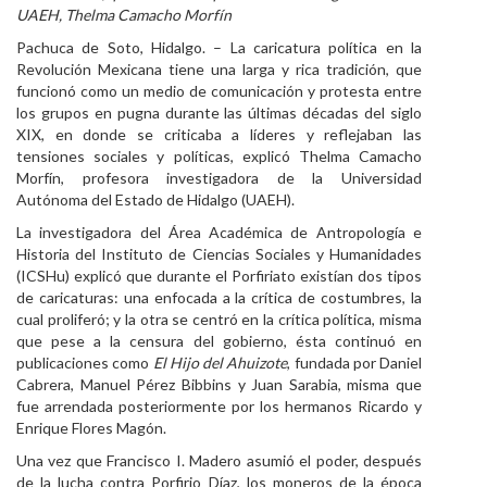
UAEH, Thelma Camacho Morfín
Personal
Pachuca de Soto, Hidalgo. – La caricatura política en la
Revolución Mexicana tiene una larga y rica tradición, que
Alumni
funcionó como un medio de comunicación y protesta entre
los grupos en pugna durante las últimas décadas del siglo
Visitantes
XIX, en donde se criticaba a líderes y reflejaban las
tensiones sociales y políticas, explicó Thelma Camacho
Morfín, profesora investigadora de la Universidad
Autónoma del Estado de Hidalgo (UAEH).
La investigadora del Área Académica de Antropología e
Historia del Instituto de Ciencias Sociales y Humanidades
(ICSHu) explicó que durante el Porfiriato existían dos tipos
de caricaturas: una enfocada a la crítica de costumbres, la
cual proliferó; y la otra se centró en la crítica política, misma
que pese a la censura del gobierno, ésta continuó en
publicaciones como
El Hijo del Ahuizote
, fundada por Daniel
Cabrera, Manuel Pérez Bibbins y Juan Sarabia, misma que
fue arrendada posteriormente por los hermanos Ricardo y
Enrique Flores Magón.
Una vez que Francisco I. Madero asumió el poder, después
de la lucha contra Porfirio Díaz, los moneros de la época