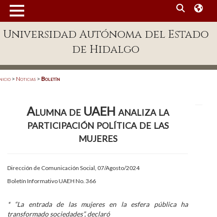
MENÚ
Universidad Autónoma del Estado
Enlaces
de Hidalgo
Dependencias A-Z
Directorio
nicio
>
Noticias
>
Boletín
Defensor Universitario
Alumna de UAEH analiza la
Patronato
participación política de las
Plataforma Garza
mujeres
Publicaciones en línea
Dirección de Comunicación Social, 07/Agosto/2024
Acreditación Internacional
Boletín Informativo UAEH No. 366
Alumnado
* “La entrada de las mujeres en la esfera pública ha
Aspirantes
transformado sociedades”, declaró