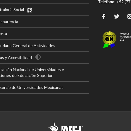
Teléfono:
+52 (7
raloría Social
nsparencia
ceta
Premio
Internac
OX
ndario General de Actividades
s y Accesibilidad
iación Nacional de Universidades e
ciones de Educación Superior
sorcio de Universidades Mexicanas