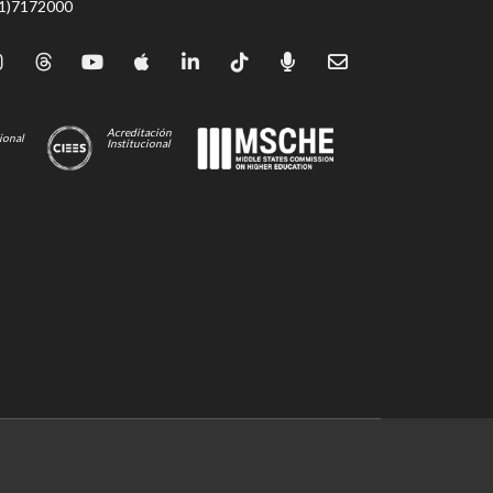
71)7172000
Acreditación
ional
Institucional