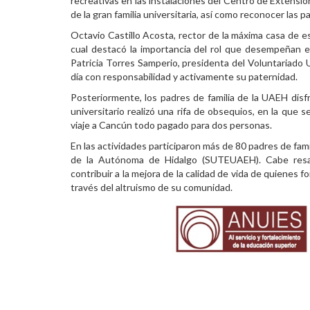
recreativas en las instalaciones del Centro de Extensión 
de la gran familia universitaria, así como reconocer las 
Personal
Octavio Castillo Acosta, rector de la máxima casa de es
Alumni
cual destacó la importancia del rol que desempeñan e
Patricia Torres Samperio, presidenta del Voluntariado U
Visitantes
día con responsabilidad y activamente su paternidad.
Posteriormente, los padres de familia de la UAEH disf
universitario realizó una rifa de obsequios, en la que 
viaje a Cancún todo pagado para dos personas.
En las actividades participaron más de 80 padres de fam
de la Autónoma de Hidalgo (SUTEUAEH). Cabe resalt
contribuir a la mejora de la calidad de vida de quienes f
través del altruismo de su comunidad.