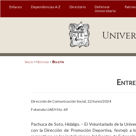
MENÚ
Enlaces
Dependencias A-Z
Directorio
Defensor
Patron
Universitario
Enlaces
Univer
Dependencias A-Z
Directorio
Defensor Universitario
Inicio
>
Noticias
>
Boletín
Patronato
Entre 
Plataforma Garza
Publicaciones en línea
Dirección de Comunicación Social, 22/Junio/2024
Acreditación Internacional
Fotonota UAEH No. 69
Alumnado
Pachuca de Soto, Hidalgo. –
El Voluntariado de la Univ
con la Dirección de Promoción Deportiva, festejó a l
Aspirantes