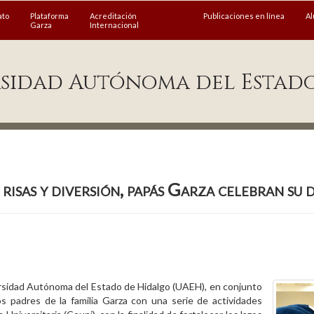
ato
Plataforma
Acreditación
Publicaciones en línea
A
Garza
Internacional
sidad Autónoma del Estad
risas y diversión, papás Garza celebran su d
ersidad Autónoma del Estado de Hidalgo (UAEH), en conjunto
os padres de la familia Garza con una serie de actividades