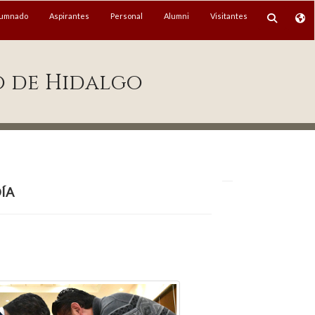
lumnado
Aspirantes
Personal
Alumni
Visitantes
o de Hidalgo
ía