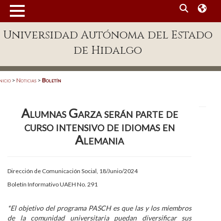
MENÚ
Universidad Autónoma del Estado
Enlaces
de Hidalgo
Dependencias A-Z
Directorio
nicio
>
Noticias
>
Boletín
Defensor Universitario
Alumnas Garza serán parte de
Patronato
curso intensivo de idiomas en
Plataforma Garza
Alemania
Publicaciones en línea
Dirección de Comunicación Social, 18/Junio/2024
Acreditación Internacional
Boletín Informativo UAEH No. 291
Alumnado
*El objetivo del programa PASCH es que las y los miembros
Aspirantes
de la comunidad universitaria puedan diversificar sus