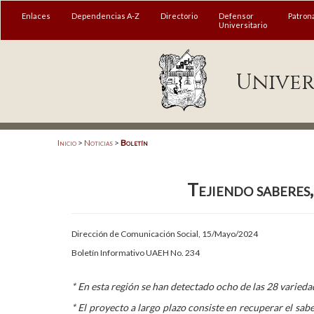
MENÚ
Enlaces
Dependencias A-Z
Directorio
Defensor
Patron
Universitario
Enlaces
Univer
Dependencias A-Z
Directorio
Defensor Universitario
Inicio
>
Noticias
>
Boletín
Patronato
Tejiendo saberes
Plataforma Garza
Publicaciones en línea
Dirección de Comunicación Social, 15/Mayo/2024
Acreditación Internacional
Boletín Informativo UAEH No. 234
Alumnado
* En esta región se han detectado ocho de las 28 varied
Aspirantes
* El proyecto a largo plazo consiste en recuperar el sab