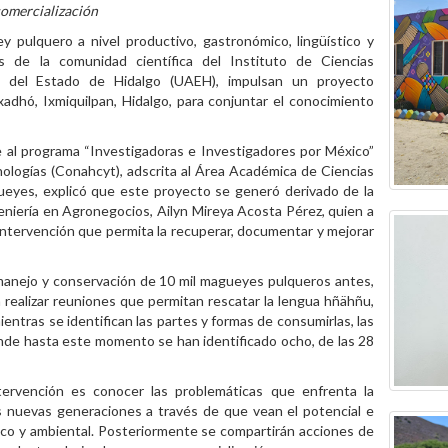
comercialización
y pulquero a nivel productivo, gastronómico, lingüístico y
es de la comunidad científica del Instituto de Ciencias
a del Estado de Hidalgo (UAEH), impulsan un proyecto
xadhó, Ixmiquilpan, Hidalgo, para conjuntar el conocimiento
 al programa “Investigadoras e Investigadores por México”
ologías (Conahcyt), adscrita al Área Académica de Ciencias
gueyes, explicó que este proyecto se generó derivado de la
geniería en Agronegocios, Ailyn Mireya Acosta Pérez, quien a
 intervención que permita la recuperar, documentar y mejorar
, manejo y conservación de 10 mil magueyes pulqueros antes,
n realizar reuniones que permitan rescatar la lengua hñähñu,
entras se identifican las partes y formas de consumirlas, las
nde hasta este momento se han identificado ocho, de las 28
ervención es conocer las problemáticas que enfrenta la
las nuevas generaciones a través de que vean el potencial e
mico y ambiental. Posteriormente se compartirán acciones de