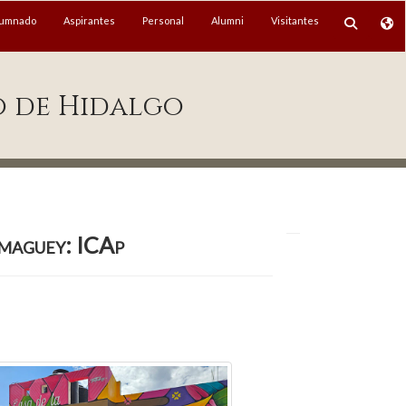
lumnado
Aspirantes
Personal
Alumni
Visitantes
o de Hidalgo
 maguey: ICAp