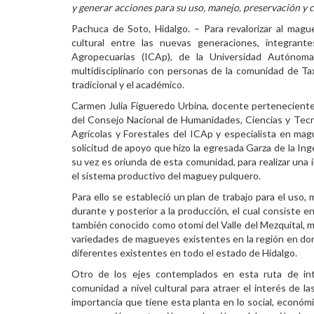
y generar acciones para su uso, manejo, preservación y 
Personal
Pachuca de Soto, Hidalgo. – Para revalorizar al mague
cultural entre las nuevas generaciones, integrant
Alumni
Agropecuarias (ICAp), de la Universidad Autónom
multidisciplinario con personas de la comunidad de Ta
Visitantes
tradicional y el académico.
Carmen Julia Figueredo Urbina, docente perteneciente
del Consejo Nacional de Humanidades, Ciencias y Tecn
Agrícolas y Forestales del ICAp y especialista en ma
solicitud de apoyo que hizo la egresada Garza de la In
su vez es oriunda de esta comunidad, para realizar una
el sistema productivo del maguey pulquero.
Para ello se estableció un plan de trabajo para el uso
durante y posterior a la producción, el cual consiste e
también conocido como otomí del Valle del Mezquital, mi
variedades de magueyes existentes en la región en do
diferentes existentes en todo el estado de Hidalgo.
Otro de los ejes contemplados en esta ruta de int
comunidad a nivel cultural para atraer el interés de 
importancia que tiene esta planta en lo social, econó