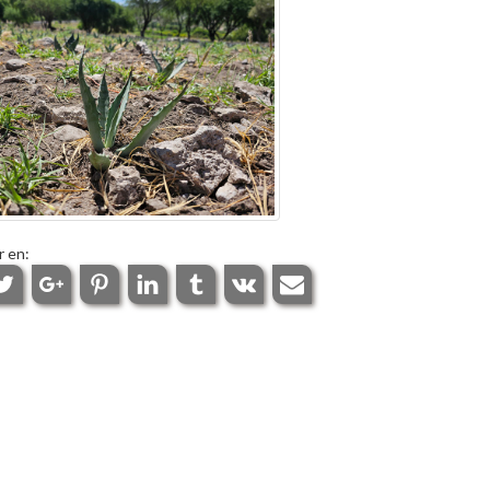
r en: