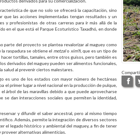
roductos derivados para su comercialización.
acterística de que no solo se ofrecerá la capacitación, sino
zar que las acciones implementadas tengan resultados y un
 y profesionistas de otras carreras para ir más allá de la
ido en el que está el Parque Ecoturístico Taxadhó, en donde
mo parte del proyecto se plantea revalorizar al maguey como
 la raspadura se obtiene el
metzal
o
xim’fi,
que es un tipo de
hacer tortillas, tamales, entre otros guisos, pero también es
e los derivados del maguey pueden ser alimentos funcionales,
la salud al prevenir ciertos malestares.
Comparti
lgo es uno de los estados con mayor número de hectáreas
a el primer lugar a nivel nacional en la producción de pulque,
el árbol de las maravillas debido a que puede aprovecharse
ue se dan interacciones sociales que permiten la identidad,
eservar y difundir el saber ancestral, pero al mismo tiempo
entífico. Además, permite la integración de diversos sectores
er el legado histórico y ambiental del maguey, a fin de tener
 proveer alternativas alimenticias.