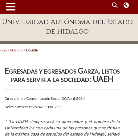
MENÚ
Universidad Autónoma del Estado
Enlaces
de Hidalgo
Dependencias A-Z
Directorio
nicio
>
Noticias
>
Boletín
Defensor Universitario
Egresadas y egresados Garza, listos
Patronato
para servir a la sociedad: UAEH
Plataforma Garza
Publicaciones en línea
Dirección de Comunicación Social, 30/Abril/2024
Boletín Informativo UAEH No. 211
Acreditación Internacional
Alumnado
* “La UAEH siempre será su alma mater y el nombre de la
Universidad irá con cada una de las personas que se titulan
Aspirantes
de la máxima casa de estudios del estado de Hidalgo”, señaló