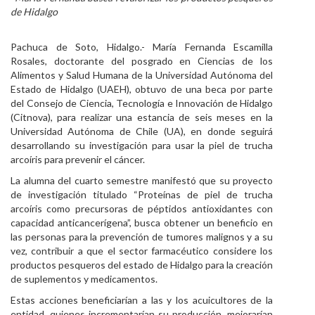
de Hidalgo
Personal
Alumni
Pachuca de Soto, Hidalgo.- María Fernanda Escamilla
Rosales, doctorante del posgrado en Ciencias de los
Visitantes
Alimentos y Salud Humana de la Universidad Autónoma del
Estado de Hidalgo (UAEH), obtuvo de una beca por parte
del Consejo de Ciencia, Tecnología e Innovación de Hidalgo
(Citnova), para realizar una estancia de seis meses en la
Universidad Autónoma de Chile (UA), en donde seguirá
desarrollando su investigación para usar la piel de trucha
arcoíris para prevenir el cáncer.
La alumna del cuarto semestre manifestó que su proyecto
de investigación titulado “Proteínas de piel de trucha
arcoíris como precursoras de péptidos antioxidantes con
capacidad anticancerígena”, busca obtener un beneficio en
las personas para la prevención de tumores malignos y a su
vez, contribuir a que el sector farmacéutico considere los
productos pesqueros del estado de Hidalgo para la creación
de suplementos y medicamentos.
Estas acciones beneficiarían a las y los acuicultores de la
entidad, quienes incrementarían su producción, mejorarían