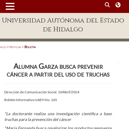
MENÚ
Universidad Autónoma del Estado
Enlaces
de Hidalgo
Dependencias A-Z
Directorio
nicio
>
Noticias
>
Boletín
Defensor Universitario
Alumna Garza busca prevenir
Patronato
cáncer a partir del uso de truchas
Plataforma Garza
Publicaciones en línea
Dirección de Comunicación Social, 10/Abril/2024
Boletín Informativo UAEH No. 165
Acreditación Internacional
Alumnado
*La doctorante realiza una investigación científica a base
truchas para la prevención del cáncer
Aspirantes
*María Fernanda busca revalorizar los productos pesqueros