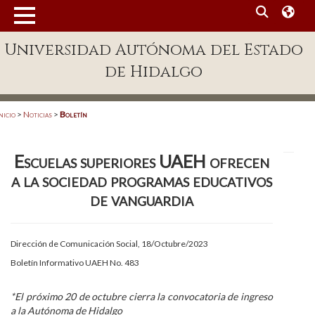
MENÚ
Universidad Autónoma del Estado
Enlaces
de Hidalgo
Dependencias A-Z
Directorio
nicio
>
Noticias
>
Boletín
Defensor Universitario
Escuelas superiores UAEH ofrecen
Patronato
a la sociedad programas educativos
Plataforma Garza
de vanguardia
Publicaciones en línea
Dirección de Comunicación Social, 18/Octubre/2023
Acreditación Internacional
Boletín Informativo UAEH No. 483
Alumnado
*El próximo 20 de octubre cierra la convocatoria de ingreso
Aspirantes
a la Autónoma de Hidalgo