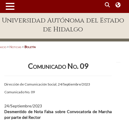
MENÚ
Universidad Autónoma del Estado
Enlaces
de Hidalgo
Dependencias A-Z
Directorio
nicio
>
Noticias
>
Boletín
Defensor Universitario
Comunicado No. 09
Patronato
Plataforma Garza
Dirección de Comunicación Social, 24/Septiembre/2023
Publicaciones en línea
Comunicado No. 09
Acreditación Internacional
24/Septiembre/2023
Desmentido de Nota Falsa sobre Convocatoria de Marcha
Alumnado
por parte del Rector
Aspirantes