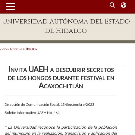
MENÚ
Universidad Autónoma del Estado
Enlaces
de Hidalgo
Dependencias A-Z
Directorio
nicio
>
Noticias
>
Boletín
Defensor Universitario
Invita UAEH a descubrir secretos
Patronato
de los hongos durante festival en
Plataforma Garza
Acaxochitlán
Publicaciones en línea
Dirección de Comunicación Social, 13/Septiembre/2023
Acreditación Internacional
Boletín Informativo UAEH No. 461
Alumnado
* La Universidad reconoce la participación de la población
Aspirantes
del municipio en la realización, transmisión y aplicación del