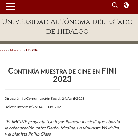
MENÚ
Universidad Autónoma del Estado
Enlaces
de Hidalgo
Dependencias A-Z
Directorio
nicio
>
Noticias
>
Boletín
Defensor Universitario
Continúa muestra de cine en FINI
Patronato
2023
Plataforma Garza
Publicaciones en línea
Dirección de Comunicación Social, 24/Abril/2023
Boletín Informativo UAEH No. 202
Acreditación Internacional
Alumnado
*El IMCINE proyecta “Un lugar llamado música”, que aborda
la colaboración entre Daniel Medina, un violinista Wixárika,
Aspirantes
y el pianista Philip Glass