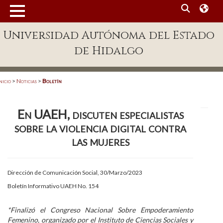
MENÚ
Universidad Autónoma del Estado
Enlaces
de Hidalgo
Dependencias A-Z
Directorio
nicio
>
Noticias
>
Boletín
Defensor Universitario
En UAEH, discuten especialistas
Patronato
sobre la violencia digital contra
Plataforma Garza
las mujeres
Publicaciones en línea
Dirección de Comunicación Social, 30/Marzo/2023
Acreditación Internacional
Boletín Informativo UAEH No. 154
Alumnado
*Finalizó el Congreso Nacional Sobre Empoderamiento
Aspirantes
Femenino, organizado por el Instituto de Ciencias Sociales y