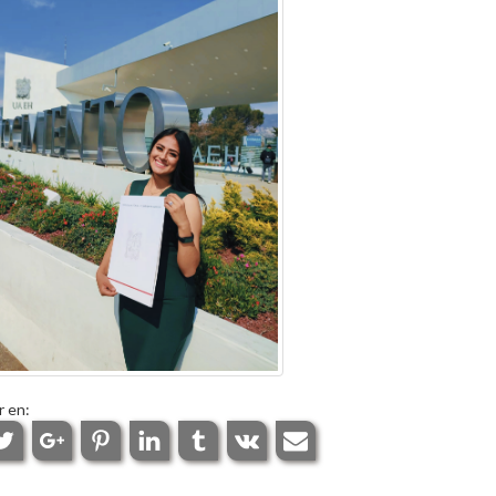
r en: