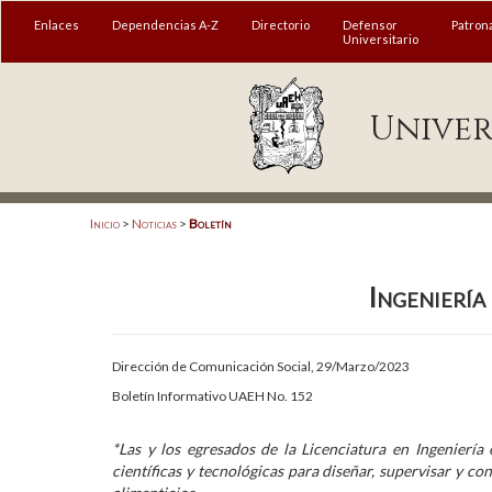
MENÚ
Enlaces
Dependencias A-Z
Directorio
Defensor
Patron
Universitario
Enlaces
Univer
Dependencias A-Z
Directorio
Defensor Universitario
Inicio
>
Noticias
>
Boletín
Patronato
Ingeniería
Plataforma Garza
Publicaciones en línea
Dirección de Comunicación Social, 29/Marzo/2023
Acreditación Internacional
Boletín Informativo UAEH No. 152
Alumnado
*Las y los egresados de la Licenciatura en Ingenierí
científicas y tecnológicas para diseñar, supervisar y c
Aspirantes