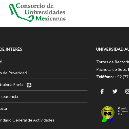
 DE INTERÉS
UNIVERSIDAD A
l
Torres de Rectorí
Pachuca de Soto, 
o de Privacidad
Teléfono:
+52 (7
raloría Social
nsparencia
ceta
Premio
Internac
OX
ndario General de Actividades