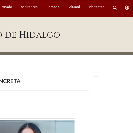
lumnado
Aspirantes
Personal
Alumni
Visitantes
o de Hidalgo
oncreta