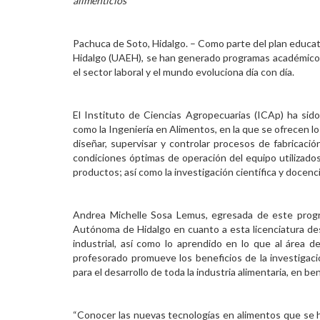
alimenticios
Personal
Pachuca de Soto, Hidalgo. – Como parte del plan educa
Alumni
Hidalgo (UAEH), se han generado programas académicos
el sector laboral y el mundo evoluciona día con día.
Visitantes
El Instituto de Ciencias Agropecuarias (ICAp) ha sido
como la Ingeniería en Alimentos, en la que se ofrecen lo
diseñar, supervisar y controlar procesos de fabricaci
condiciones óptimas de operación del equipo utilizados
productos; así como la investigación científica y docen
Andrea Michelle Sosa Lemus, egresada de este progr
Autónoma de Hidalgo en cuanto a esta licenciatura de
industrial, así como lo aprendido en lo que al área 
profesorado promueve los beneficios de la investigaci
para el desarrollo de toda la industria alimentaria, en be
“Conocer las nuevas tecnologías en alimentos que se h