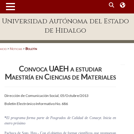
MENÚ
Universidad Autónoma del Estado
Enlaces
de Hidalgo
Dependencias A-Z
Directorio
nicio
>
Noticias
>
Boletín
Defensor Universitario
Convoca UAEH a estudiar
Patronato
Maestría en Ciencias de Materiales
Plataforma Garza
Publicaciones en línea
Dirección de Comunicación Social, 05/Octubre/2013
Boletín Electrónico Informativo No. 686
Acreditación Internacional
Alumnado
*
El programa forma parte de Posgrados de Calidad de Conacyt. Inicia en
enero próximo
Aspirantes
Pachuca de Soto, Hgo.- Con el objetivo de formar científicos que promuevan