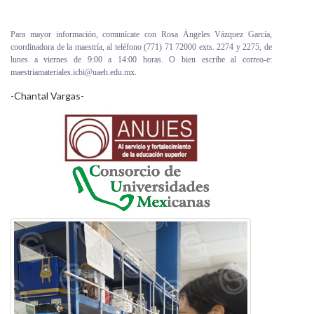
Para mayor información, comunícate con Rosa Ángeles Vázquez García,
coordinadora de la maestría, al teléfono (771) 71 72000 exts. 2274 y 2275, de
lunes a viernes de 9:00 a 14:00 horas. O bien escribe al correo-e:
maestriamateriales.icbi@uaeh.edu.mx.
-Chantal Vargas-