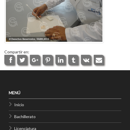
Compartir en:
MENÚ
Inicio
Bachillerato
Licenciatura