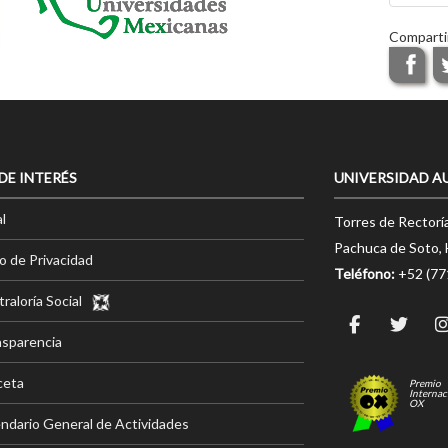
Comparti
 DE INTERÉS
UNIVERSIDAD A
l
Torres de Rectorí
Pachuca de Soto, 
o de Privacidad
Teléfono:
+52 (7
raloría Social
nsparencia
ceta
Premio
Internac
OX
ndario General de Actividades