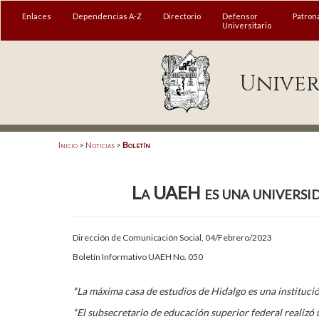
MENÚ
Enlaces
Dependencias A-Z
Directorio
Defensor
Patron
Universitario
Enlaces
Univer
Dependencias A-Z
Directorio
Defensor Universitario
Inicio
>
Noticias
>
Boletín
Patronato
La UAEH es una univers
Plataforma Garza
Publicaciones en línea
Dirección de Comunicación Social, 04/Febrero/2023
Acreditación Internacional
Boletín Informativo UAEH No. 050
Alumnado
*La máxima casa de estudios de Hidalgo es una institució
Aspirantes
*El subsecretario de educación superior federal realizó