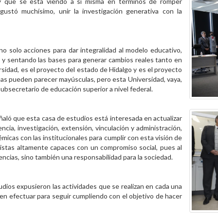
 y que se está viendo a sí misma en términos de romper
gustó muchísimo, unir la investigación generativa con la
 solo acciones para dar integralidad al modelo educativo,
 y sentando las bases para generar cambios reales tanto en
rsidad, es el proyecto del estado de Hidalgo y es el proyecto
reas pueden parecer mayúsculas, pero esta Universidad, vaya,
 subsecretario de educación superior a nivel federal.
ñaló que esta casa de estudios está interesada en actualizar
ia, investigación, extensión, vinculación y administración,
émicas con las institucionales para cumplir con esta visión de
nistas altamente capaces con un compromiso social, pues al
ncias, sino también una responsabilidad para la sociedad.
udios expusieron las actividades que se realizan en cada una
ben efectuar para seguir cumpliendo con el objetivo de hacer