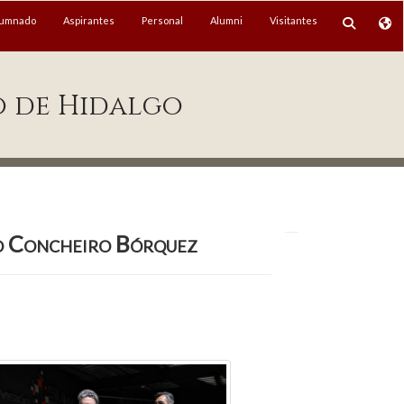
lumnado
Aspirantes
Personal
Alumni
Visitantes
o de Hidalgo
no Concheiro Bórquez