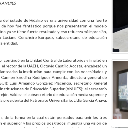
la ANUIES
a del Estado de Hidalgo es una universidad con una fuerte
 de hoy fue fantástico porque nos presentaron el modelo
ino ya se tiene fuerte resultado y eso refuerza mi impresión,
uvo Luciano Concheiro Bórquez, subsecretario de educación
la entidad.
 continuó en la Unidad Central de Laboratorios y finalizó en
el rector de la UAEH, Octavio Castillo Acosta, encabezó un
planteadas la institución para cumplir con las necesidades y
ió Carmen Enedina Rodríguez Armenta, directora general de
ESUI); Luis Armando González Placencia, secretario general
 Instituciones de Educación Superior (ANUIES); el secretario
rejón Valdez; el subsecretario de educación media superior y
la presidenta del Patronato Universitario, Lidia García Anaya.
s, de la forma en la cual están pensados para unir los tres
on el superior y los propios posgrados, muestra una visión de