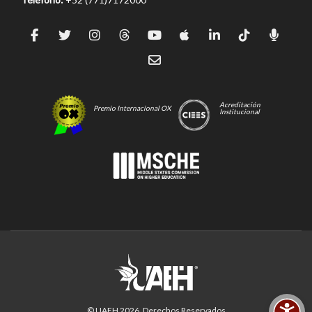
Acreditación
Premio Internacional OX
Institucional
© UAEH
2026
. Derechos Reservados