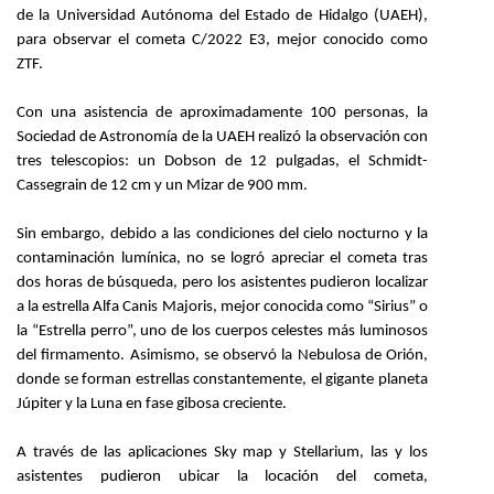
de la Universidad Autónoma del Estado de Hidalgo (UAEH),
Personal
para observar el cometa C/2022 E3, mejor conocido como
ZTF.
Alumni
Con una asistencia de aproximadamente 100 personas, la
Visitantes
Sociedad de Astronomía de la UAEH realizó la observación con
tres telescopios: un Dobson de 12 pulgadas, el Schmidt-
Cassegrain de 12 cm y un Mizar de 900 mm.
Sin embargo, debido a las condiciones del cielo nocturno y la
contaminación lumínica, no se logró apreciar el cometa tras
dos horas de búsqueda, pero los asistentes pudieron localizar
a la estrella Alfa Canis Majoris, mejor conocida como “Sirius” o
la “Estrella perro”, uno de los cuerpos celestes más luminosos
del firmamento. Asimismo, se observó la Nebulosa de Orión,
donde se forman estrellas constantemente, el gigante planeta
Júpiter y la Luna en fase gibosa creciente.
A través de las aplicaciones Sky map y Stellarium, las y los
asistentes pudieron ubicar la locación del cometa,