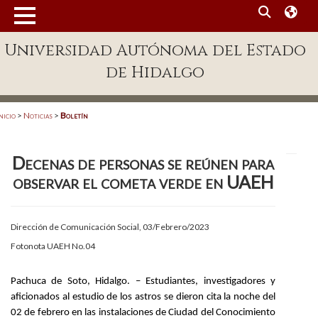
MENÚ
Universidad Autónoma del Estado
Enlaces
de Hidalgo
Dependencias A-Z
Directorio
nicio
>
Noticias
>
Boletín
Defensor Universitario
Decenas de personas se reúnen para
Patronato
observar el cometa verde en UAEH
Plataforma Garza
Publicaciones en línea
Dirección de Comunicación Social, 03/Febrero/2023
Fotonota UAEH No.04
Acreditación Internacional
Alumnado
Pachuca de Soto, Hidalgo. – Estudiantes, investigadores y
aficionados al estudio de los astros se dieron cita la noche del
Aspirantes
02 de febrero en las instalaciones de Ciudad del Conocimiento