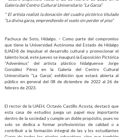
Galería del Centro Cultural Universitario “La Garza”
Personal
* El artista realizó la donación del cuadro pictórico titulado
Alumni
“La divina garza, emprendiendo el vuelo sin perder el piso”
Visitantes
Pachuca de Soto, Hidalgo. – Como parte del compromiso
que tiene la Universidad Autónoma del Estado de Hidalgo
(UAEH) de impulsar el desarrollo cultural y promocionar el
talento local, este jueves se inauguró la Exposición Pictórica
“Advenimus” del artista plástico hidalguense Jorge
González Pérez en la Galería del Centro Cultural
Universitario “La Garza”, exhibición que estará abierta al
público en general del 08 de diciembre de 2022 al 26 de
febrero de 2023.
El rector de la UAEH, Octavio Castillo Acosta, destacó que
esta casa de estudios juega un papel muy importante
dentro de la sociedad y cumple un doble propósito, pues no
solo se dedica a formar profesionistas de calidad o a
contribuir a la formación integral de las y los estudiantes
Garza de todos los niveles educativos, sino que también