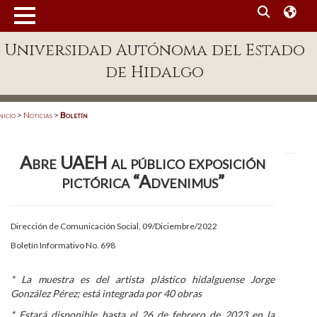
MENÚ
Universidad Autónoma del Estado
Enlaces
de Hidalgo
Dependencias A-Z
Directorio
nicio
>
Noticias
>
Boletín
Defensor Universitario
Abre UAEH al público exposición
Patronato
pictórica “Advenimus”
Plataforma Garza
Publicaciones en línea
Dirección de Comunicación Social, 09/Diciembre/2022
Boletín Informativo No. 698
Acreditación Internacional
Alumnado
* La muestra es del artista plástico hidalguense Jorge
González Pérez; está integrada por 40 obras
Aspirantes
* Estará disponible hasta el 26 de febrero de 2023 en la