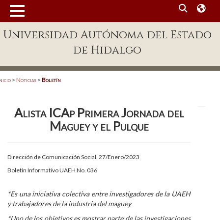
MENÚ
Universidad Autónoma del Estado
Enlaces
de Hidalgo
Dependencias A-Z
Directorio
nicio
>
Noticias
>
Boletín
Defensor Universitario
Alista ICAp Primera Jornada del
Patronato
Maguey y el Pulque
Plataforma Garza
Publicaciones en línea
Dirección de Comunicación Social, 27/Enero/2023
Boletín Informativo UAEH No. 036
Acreditación Internacional
Alumnado
*Es una iniciativa colectiva entre investigadores de la UAEH
y trabajadores de la industria del maguey
Aspirantes
*Uno de los objetivos es mostrar parte de las investigaciones