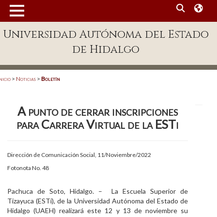
MENÚ
Universidad Autónoma del Estado
Enlaces
de Hidalgo
Dependencias A-Z
Directorio
nicio
>
Noticias
>
Boletín
Defensor Universitario
A punto de cerrar inscripciones
Patronato
para Carrera Virtual de la ESTi
Plataforma Garza
Publicaciones en línea
Dirección de Comunicación Social, 11/Noviembre/2022
Fotonota No. 48
Acreditación Internacional
Alumnado
Pachuca de Soto, Hidalgo. – La Escuela Superior de
Tizayuca (ESTi), de la Universidad Autónoma del Estado de
Aspirantes
Hidalgo (UAEH) realizará este 12 y 13 de noviembre su